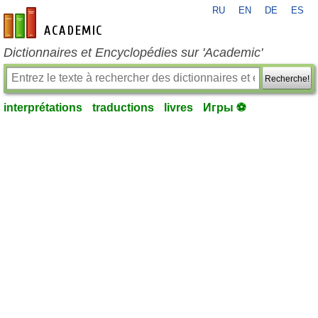
RU
EN
DE
ES
fr-academic.com
Dictionnaires et Encyclopédies sur 'Academic'
Recherche!
interprétations
traductions
livres
Игры ⚽