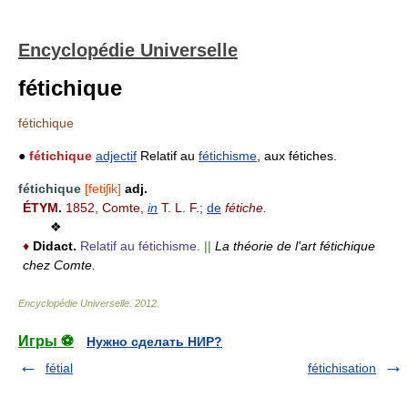
Encyclopédie Universelle
fétichique
fétichique
●
fétichique
adjectif
Relatif au
fétichisme
, aux fétiches.
fétichique
[fetiʃik]
adj.
ÉTYM.
1852, Comte,
in
T. L. F.;
de
fétiche.
❖
♦
Didact.
Relatif au fétichisme.
||
La théorie de l'art fétichique
chez Comte.
Encyclopédie Universelle
.
2012
.
Игры ⚽
Нужно сделать НИР?
fétial
fétichisation