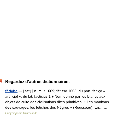
Regardez d'autres dictionnaires:
fétiche
— [ fetiʃ ] n. m. • 1669; fétisso 1605; du port. feitiço «
artificiel »; du lat. facticius 1 ♦ Nom donné par les Blancs aux
objets de culte des civilisations dites primitives. « Les manitous
des sauvages, les fétiches des Nègres » (Rousseau). En… …
Encyclopédie Universelle